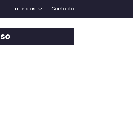
io
Empresas
Contacto
íso