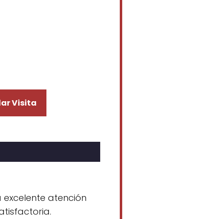
ar Visita
a excelente atención
tisfactoria.