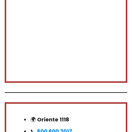
🌍
Oriente 1118
📞
600 600 3017